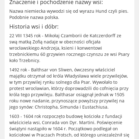
Znaczenie i pochodzenie nazwy wsi:
Nazwa niemiecka wywodzi się od wyrazu Hund czyli pies.
Podobnie nazwa polska.
Historia wsi i dóbr:
22 VIII 1345 rok - Mikołaj Czamborii de Katczerdorff ze
swą matką Zofią nadaje w obecności oficjała
wrocławskiego Andrzeja, ksieni i konwentowi
trzebnickiemu 60 grzywien rocznego czynszu ze wsi Psary
koło Trzebnicy.
1492 rok - Balthsar von Sliwen, ówczesny właściciel
majątku otrzymał od króla Władysława wiele przywilejów,
w tym przywilej rynku solnego dla Psar. Wywołało to
protest wrocławian, którzy doprowadzili do cofnięcia przy
króla tego przywileju. Balthasar osiągnął jednak w 1505
roku nowe nadanie, przynoszące powyższy przywilej na
jego synów: Christopha, Simunda i Eustachiusa.
1603 - 1604 rok rozpoczęto budowę kościoła z fundacji
właściciela wsi, Conrada von Dyr. Martini. Poświęcenie
świątyni nastąpiło w 1604 r. Początkowo podlegał on
kościołowi w Praczach Protsch, od którego uniezależnił się