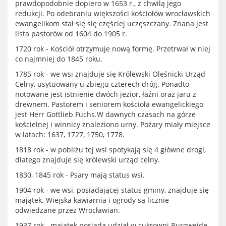
prawdopodobnie dopiero w 1653 r., z chwilą jego
redukcji. Po odebraniu większości kościołów wrocławskich
ewangelikom stał się się częściej uczęszczany. Znana jest
lista pastorów od 1604 do 1905 r.
1720 rok - Kościół otrzymuje nową formę. Przetrwał w niej
co najmniej do 1845 roku.
1785 rok - we wsi znajduje się Królewski Oleśnicki Urząd
Celny, usytuowany u zbiegu czterech dróg. Ponadto
notowane jest istnienie dwóch jezior, łaźni oraz jaru z
drewnem. Pastorem i seniorem kościoła ewangelickiego
jest Herr Gottlieb Fuchs.W dawnych czasach na górze
kościelnej i winnicy znaleziono urny. Pożary miały miejsce
w latach: 1637, 1727, 1750, 1778.
1818 rok - w pobliżu tej wsi spotykają się 4 główne drogi,
dlatego znajduje się królewski urząd celny.
1830, 1845 rok - Psary mają status wsi.
1904 rok - we wsi, posiadającej status gminy, znajduje się
majątek. Wiejska kawiarnia i ogrody są licznie
odwiedzane przez Wrocławian.
1937 rok - majątek posiada udział w cukrowni Burgweide.