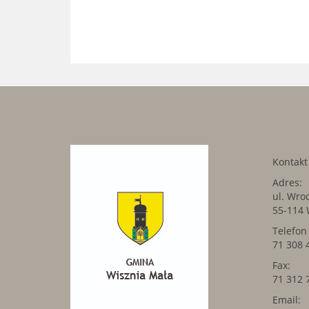
Kontak
Adres:
ul. Wro
55-114 
Telefon
71 308 
Fax:
71 312 
Email: