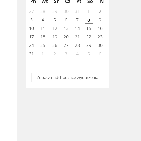
Pn
Wt
Śr
Cz
Pt
So
N
27
28
29
30
31
1
2
3
4
5
6
7
9
8
10
11
12
13
14
15
16
17
18
19
20
21
22
23
24
25
26
27
28
29
30
31
1
2
3
4
5
6
Zobacz nadchodzące wydarzenia