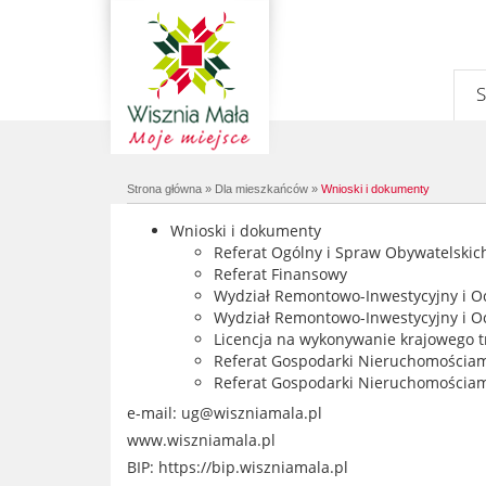
Strona główna
»
Dla mieszkańców
»
Wnioski i dokumenty
Wnioski i dokumenty
Referat Ogólny i Spraw Obywatelskic
Referat Finansowy
Wydział Remontowo-Inwestycyjny i 
Wydział Remontowo-Inwestycyjny i 
Licencja na wykonywanie krajowego 
Referat Gospodarki Nieruchomości
Referat Gospodarki Nieruchomościa
e-mail:
ug@wiszniamala.pl
www.wiszniamala.pl
Prev
Next
BIP:
https://bip.wiszniamala.pl