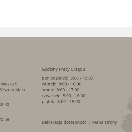
t
Godziny Pracy Urzędu
poniedziałek: 8:00 - 16:00
cławska 9
wtorek: 8:00 - 16:00
Wisznia Mała
środa: 8:00 - 17:00
czwartek: 8:00 - 16:00
piątek: 8:00 - 15:00
48 00
70 68
Deklaracja dostępności
|
Mapa strony