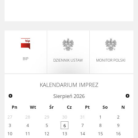
BIP
DZIENNIK USTAW
MONITOR POLSKI
KALENDARIUM IMPREZ
Sierpień
2026
Pn
Wt
Śr
Cz
Pt
So
N
27
28
29
30
31
1
2
3
4
5
7
8
9
6
10
11
12
13
14
15
16