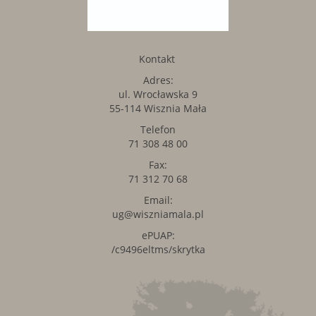
Kontakt
Adres:
ul. Wrocławska 9
55-114 Wisznia Mała
Telefon
71 308 48 00
Fax:
71 312 70 68
Email:
ug@wiszniamala.pl
ePUAP:
/c9496eltms/skrytka