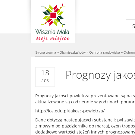
Strona główna
»
Dla mieszkańców
»
Ochrona środowiska
»
Ochron
Prognozy jako
18
/ 03
Prognozy jakości powietrza prezentowane są na 
aktualizowane są codziennie w godzinach poranny
http://ios.edu.pl/jakosc-powietrza/
Dane dotyczą następujących substancji: pył zawi
Prev
Next
zimowym od października do marca), ozon troposf
dodatkowo wartości stężeń innych prognozowanyc