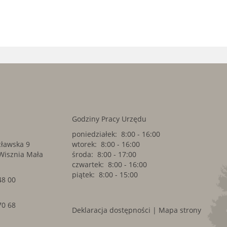
t
Godziny Pracy Urzędu
poniedziałek: 8:00 - 16:00
cławska 9
wtorek: 8:00 - 16:00
Wisznia Mała
środa: 8:00 - 17:00
czwartek: 8:00 - 16:00
piątek: 8:00 - 15:00
48 00
70 68
Deklaracja dostępności
|
Mapa strony