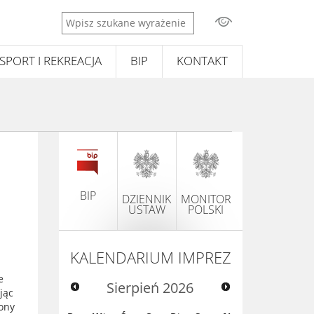
Wpisz
szukane
wyrażenie
SPORT I REKREACJA
BIP
KONTAKT
BIP
DZIENNIK
MONITOR
USTAW
POLSKI
KALENDARIUM IMPREZ
e
Sierpień
2026
jąc
ony