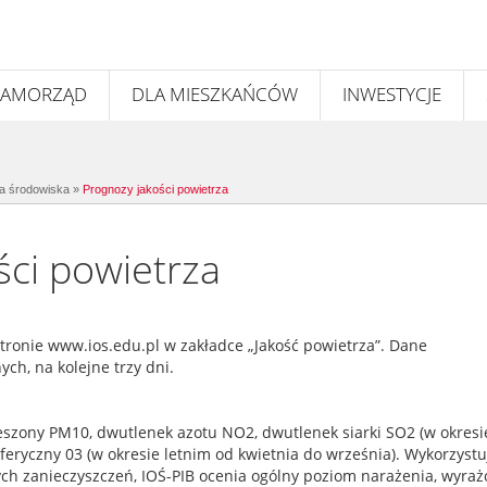
SAMORZĄD
DLA MIESZKAŃCÓW
INWESTYCJE
a środowiska
»
Prognozy jakości powietrza
ści powietrza
stronie
www.ios.edu.pl
w zakładce „Jakość powietrza”. Dane
ch, na kolejne trzy dni.
eszony PM10, dwutlenek azotu NO2, dwutlenek siarki SO2 (w okresi
eryczny 03 (w okresie letnim od kwietnia do września). Wykorzystu
h zanieczyszczeń, IOŚ-PIB ocenia ogólny poziom narażenia, wyraż