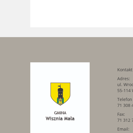
Kontak
Adres:
ul. Wro
55-114 
Telefon
71 308 
Fax:
71 312 
Email: