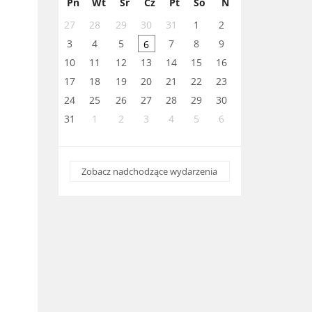
Pn
Wt
Śr
Cz
Pt
So
N
27
28
29
30
31
1
2
3
4
5
7
8
9
6
10
11
12
13
14
15
16
17
18
19
20
21
22
23
24
25
26
27
28
29
30
31
1
2
3
4
5
6
Zobacz nadchodzące wydarzenia