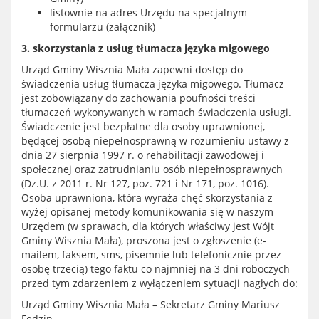
listownie na adres Urzędu na specjalnym
formularzu (załącznik)
3. skorzystania z usług tłumacza języka migowego
Urząd Gminy Wisznia Mała zapewni dostęp do
świadczenia usług tłumacza języka migowego. Tłumacz
jest zobowiązany do zachowania poufności treści
tłumaczeń wykonywanych w ramach świadczenia usługi.
Świadczenie jest bezpłatne dla osoby uprawnionej,
będącej osobą niepełnosprawną w rozumieniu ustawy z
dnia 27 sierpnia 1997 r. o rehabilitacji zawodowej i
społecznej oraz zatrudnianiu osób niepełnosprawnych
(Dz.U. z 2011 r. Nr 127, poz. 721 i Nr 171, poz. 1016).
Osoba uprawniona, która wyraża chęć skorzystania z
wyżej opisanej metody komunikowania się w naszym
Urzędem (w sprawach, dla których właściwy jest Wójt
Gminy Wisznia Mała), proszona jest o zgłoszenie (e-
mailem, faksem, sms, pisemnie lub telefonicznie przez
osobę trzecią) tego faktu co najmniej na 3 dni roboczych
przed tym zdarzeniem z wyłączeniem sytuacji nagłych do:
Urząd Gminy Wisznia Mała – Sekretarz Gminy Mariusz
Fedzin