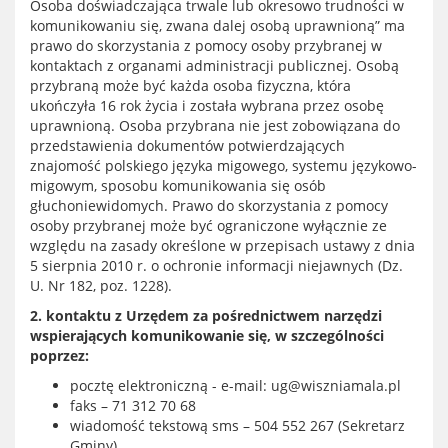
Osoba doświadczająca trwale lub okresowo trudności w
komunikowaniu się, zwana dalej osobą uprawnioną” ma
prawo do skorzystania z pomocy osoby przybranej w
kontaktach z organami administracji publicznej. Osobą
przybraną może być każda osoba fizyczna, która
ukończyła 16 rok życia i została wybrana przez osobę
uprawnioną. Osoba przybrana nie jest zobowiązana do
przedstawienia dokumentów potwierdzających
znajomość polskiego języka migowego, systemu językowo-
migowym, sposobu komunikowania się osób
głuchoniewidomych. Prawo do skorzystania z pomocy
osoby przybranej może być ograniczone wyłącznie ze
względu na zasady określone w przepisach ustawy z dnia
5 sierpnia 2010 r. o ochronie informacji niejawnych (Dz.
U. Nr 182, poz. 1228).
2. kontaktu z Urzędem za pośrednictwem narzędzi
wspierających komunikowanie się, w szczególności
poprzez:
pocztę elektroniczną - e-mail: ug@wiszniamala.pl
faks – 71 312 70 68
wiadomość tekstową sms – 504 552 267 (Sekretarz
Gminy)