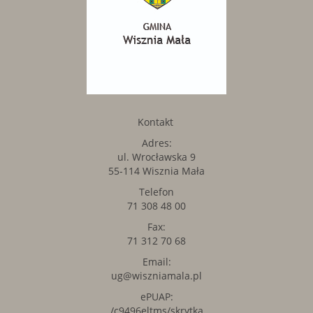
Kontakt
Adres:
ul. Wrocławska 9
55-114 Wisznia Mała
Telefon
71 308 48 00
Fax:
71 312 70 68
Email:
ug@wiszniamala.pl
ePUAP:
/c9496eltms/skrytka