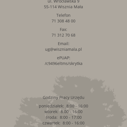
ul. Wrocławska 9
55-114 Wisznia Mała
Telefon
71 308 48 00
Fax:
71 312 70 68
Email:
ug@wiszniamala.pl
ePUAP:
/c9496eltms/skrytka
Godziny Pracy Urzędu
poniedziałek: 8:00 - 16:00
wtorek: 8:00 - 16:00
środa: 8:00 - 17:00
czwartek: 8:00 - 16:00