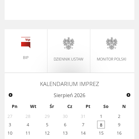
BIP
DZIENNIK USTAW
MONITOR POLSKI
KALENDARIUM IMPREZ
Sierpień
2026
Pn
Wt
Śr
Cz
Pt
So
N
27
28
29
30
31
1
2
3
4
5
6
7
9
8
10
11
12
13
14
15
16