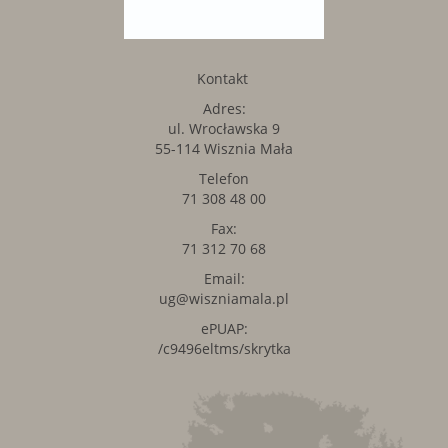
Kontakt
Adres:
ul. Wrocławska 9
55-114 Wisznia Mała
Telefon
71 308 48 00
Fax:
71 312 70 68
Email:
ug@wiszniamala.pl
ePUAP:
/c9496eltms/skrytka